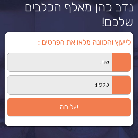
נדב כהן מאלף הכלבים
שלכם!
לייעןץ והכוונה מלאו את הפרטים :