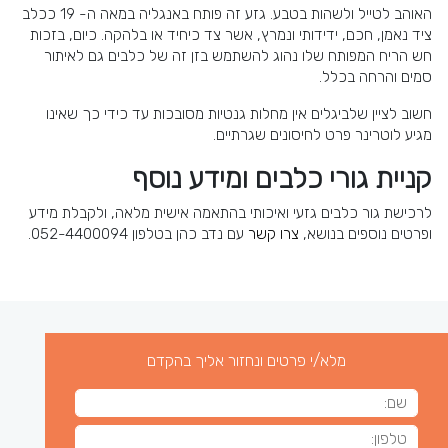
האוהב לטייל ולשהות בטבע. גזע זה פותח באנגליה במאה ה- 19 ככלב
ציד נאמן, חכם, ידידותי ונמרץ, אשר צד כיחיד או בלהקה. כיום, בזכות
חש הריח המפותח שלו נהוג להשתמש בזן זה של כלבים גם לאיתור
סמים והרחה בכלל.
חשוב לציין שלביגלים אין מחלות גנטיות מסובכות עד כידי כך שאינו
מגיע לוטרינר פרט לחיסונים שגרתיים.
קניית גורי כלבים ומידע נוסף
לרכישת גור כלבים גזעי ואיכותי בהתאמה אישית מלאה, ולקבלת מידע
ופרטים נוספים בנושא,
צרו קשר
עם נדב כהן בטלפון 052-4400094.
מלא/י פרטים ונחזור אליך בהקדם