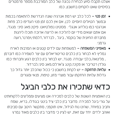
אצלנו תקבלו סיוע לבחירה נכונה של כלב המורכבת מספר פרמטרים
בסיסיים שאנו לוקחים בחשבון, כמו:
זמן פנוי –
לכל כלב יש רמת אנרגיה שונה הנדרשת להתאמה בכמות
ובמשך הטיולים היומיים. לכן, אם אין לכם זמן פנוי העדיפו כלב פחות
אנרגטי כמו בולדוג אנגלי . מסטינו נפולטיאנו. פיקינ.פאג סיני. מנגד,
אם אתם יוצאים מידי יום להליכה או לריצה ארוכה תוכלו ליהנות
מחברתו החיונית של בוקסר, ביגל , לברדור,דלמתי,וימרנר,רועה
גרמני.
מאפייני המשפחה –
למשפחות עם ילדים קטנים או המרבות לארח
נמליץ לא לבחור בזן כלבים טריטוריאלים עם יצר לשמירה כמו דוברמן
, מלינואה,כלבי עבודה. מנגד, יש לבחור בזן כלבים רגוע וחברותי כמו
גולדן רטריבר או פקינז,קינג צ'ארלס,פאג סיני,לברדור.
עלויות תחזוקה –
יש לקחת בחשבון כי ככול שהכלב יותר גדול כך
גדלות עלויות החזקתו עבור מוצרי מזון, טיפוח, פנאי ומגורים.
כדאי שתכירו את כלבי הביגל
בין האופציות השונות של כלבים למכירה אנו מציעים וממליצים ללקוחותינו
על גורי ביגל למכירה. מדובר בזן כלבי ציד בינוני בגודלו, בריא, שמח
וחביב במיוחד, שהינו נוח לגידול, אינו תוקפני, מתקשר היטב עם סביבתו
ואוהב ילדים. יחד עם זאת, יש לציין כי מדובר בזן כלבים מאוד נמרץ